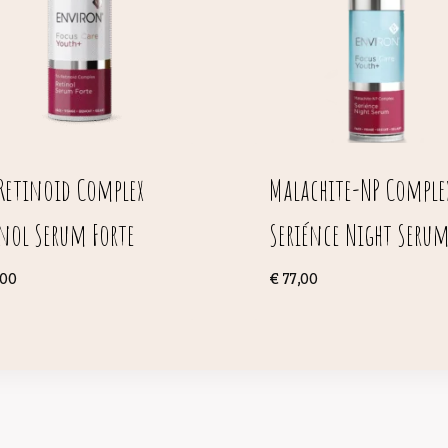
-Retinoid Complex
Malachite-NP Comple
inol Serum Forte
Seriénce Night Seru
00
€
77,00