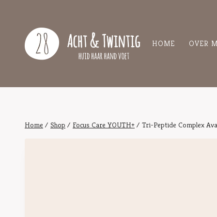
Doorgaan
naar
inhoud
HOME
OVER M
Home
/
Shop
/
Focus Care YOUTH+
/
Tri-Peptide Complex Ava