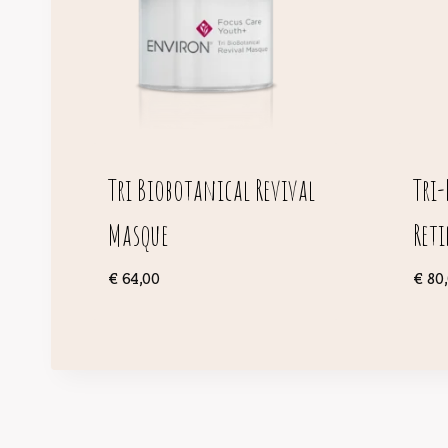
Tri Biobotanical Revival
Tri
Masque
Ret
€
64,00
€
80,