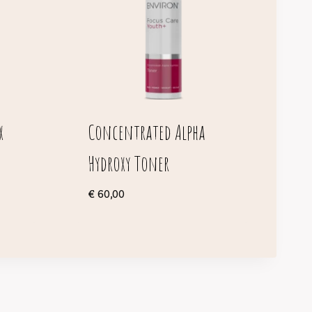
x
Concentrated Alpha
m
Hydroxy Toner
€
60,00