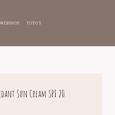
WEBSHOP
FOTO’S
idant Sun Cream SPF 20