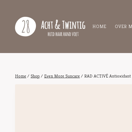
Doorgaan
naar
inhoud
HOME
OVER M
Home
/
Shop
/
Even More Suncare
/
RAD ACTIVÉ Antioxidant