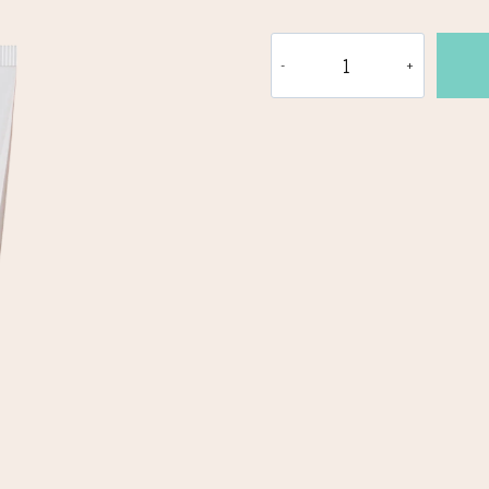
RAD
ACTIVÉ
Antioxidant
Sun
Cream
SPF
20
aantal